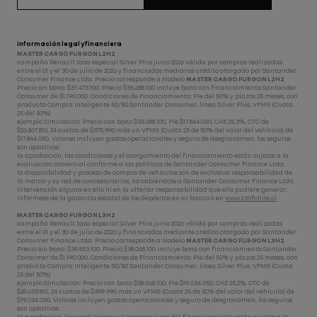
información legal y financiera
MASTER CARGO FURGON L2H2
campaña Renault tasa especial Silver Plus junio 2026 válida por compras realizadas
entre el 01 y el 30 de julio de 2026 y financiadas mediante crédito otorgado por Santander
Consumer Finance Ltda. Precio corresponde a Modelo
MASTER CARGO FURGON L2H2
.
Precio sin bono: $37.473.100. Precio $35.688.100 incluye bono con financiamiento Santander
Consumer de $1.190.000. Condiciones de Financiamiento: Pie del 50% y plazos 25 meses, con
producto Compra Inteligente 50/50 Santander Consumer, línea Silver Plus, VFMG (Cuota
25 del 50%)
ejemplo Simulación: Precio con bono $35.688.100, Pie $17.844.050, CAE 25,3%, CTC de
$26.867.810, 24 cuotas de $375.990 más un VFMG (Cuota 25 de 50% del valor del vehículo) de
$17.844.050. Valores incluyen gastos operacionales y seguro de desgravamen, los seguros
son optativos.
la aprobación, las condiciones y el otorgamiento del financiamiento están sujetos a la
evaluación comercial conforme a las políticas de Santander Consumer Finance Ltda.
la disponibilidad y proceso de compra de vehículos son de exclusiva responsabilidad de
la marca y su red de concesionarios, no cabiéndole a Santander Consumer Finance Ltda.
Intervención alguna en ello ni en la ulterior responsabilidad que ello pudiere generar.
Infórmese de la garantía estatal de los depósitos en su banco o en
www.cmfchile.cl
MASTER CARGO FURGON L3H2
campaña Renault tasa especial Silver Plus junio 2026 válida por compras realizadas
entre el 01 y el 30 de julio de 2026 y financiadas mediante crédito otorgado por Santander
Consumer Finance Ltda. Precio corresponde a Modelo
MASTER CARGO FURGON L3H2
.
Precio sin bono: $39.853.100. Precio $38.068.100 incluye bono con financiamiento Santander
Consumer de $1.190.000. Condiciones de Financiamiento: Pie del 50% y plazos 25 meses, con
producto Compra Inteligente 50/50 Santander Consumer, línea Silver Plus, VFMG (Cuota
25 del 50%)
ejemplo Simulación: Precio con bono $38.068.100, Pie $19.034.050, CAE 25,2%, CTC de
$28.633.810, 24 cuotas de $399.990 más un VFMG (Cuota 25 de 50% del valor del vehículo) de
$19.034.050. Valores incluyen gastos operacionales y seguro de desgravamen, los seguros
son optativos.
la aprobación, las condiciones y el otorgamiento del financiamiento están sujetos a la