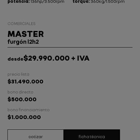
potencia:
136hp/3.500rpm
torque:
360kg/1.500rpm
COMERCIALES
MASTER
furgón l2h2
$29.990.000 + IVA
desde
precio lista
$31.490.000
bono directo
$500.000
bono financiamiento
$1.000.000
cotizar
ficha técnica