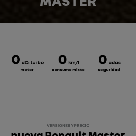
MASTER
0
0
0
dCi turbo
km/l
adas
motor
consumo mixto
seguridad
VERSIONES Y PRECIO
nueva Renault Master