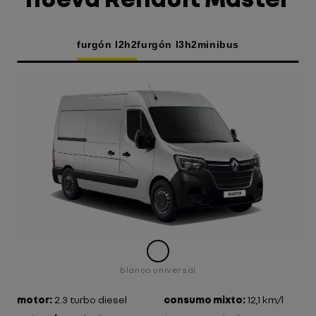
furgón l2h2
furgón l3h2
minibus
blanco universal
motor:
2.3 turbo diesel
consumo mixto:
12,1 km/l