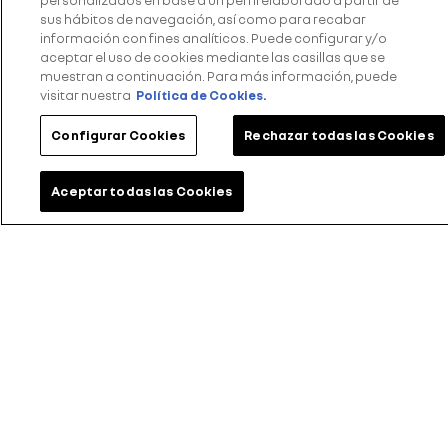
personalizados en base a un perfil elaborado a partir de
luces LED DRL en forma de “C”, pensada para el trabajo
sus hábitos de navegación, así como para recabar
diario. el aliado ideal para tu negocio.
información con fines analíticos. Puede configurar y/o
aceptar el uso de cookies mediante las casillas que se
muestran a continuación. Para más información, puede
visitar nuestra
Política de Cookies.
Configurar Cookies
Rechazar todas las Cookies
Aceptar todas las Cookies