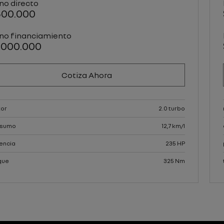
no directo
500.000
no financiamiento
.000.000
Cotiza Ahora
or
2.0 turbo
nsumo
12,7 km/l
encia
235 HP
que
325 Nm