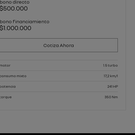
bono directo
$500.000
bono financiamiento
$1.000.000
Cotiza Ahora
motor
1.5 turbo
consumo mixto
17,2 km/l
potencia
241 HP
torque
350 Nm