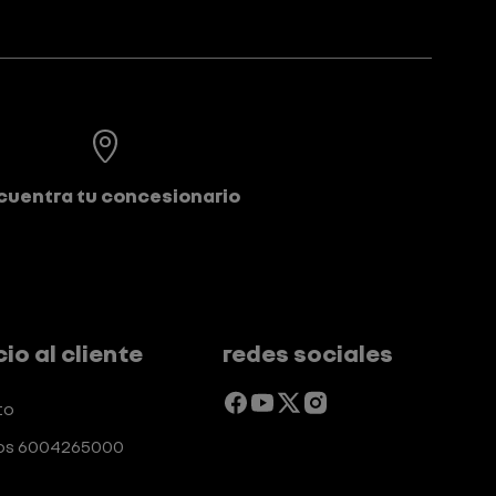
cuentra tu concesionario
cio al cliente
redes sociales
to
os 6004265000