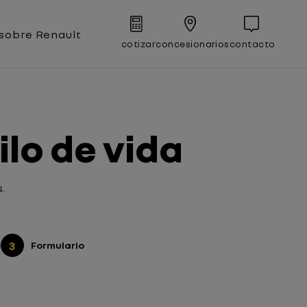
sobre Renault
cotizar
concesionarios
contacto
ilo de vida
.
3
Formulario