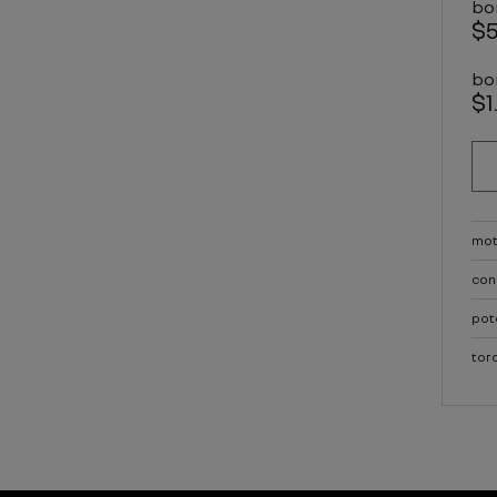
bo
$
bo
$1
mot
co
pot
tor