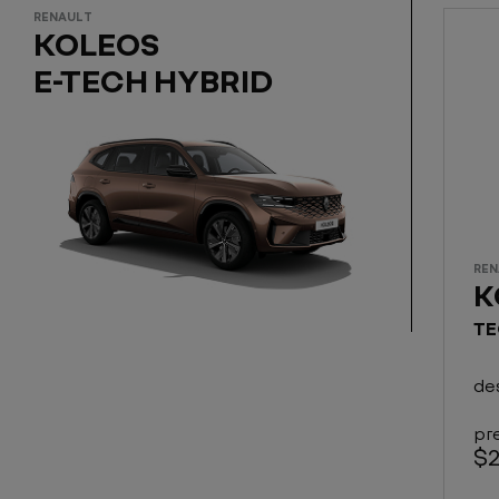
RENAULT
KOLEOS
E-TECH HYBRID
REN
K
TE
de
pre
$2