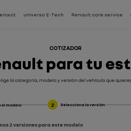
Renault
universo E-Tech
Renault care service
COTIZADOR
enault para tu est
elige la categoría, modelo y versión del vehículo que quieres
2
Selecciona la versión
 el modelo
os 2 versiones para este modelo